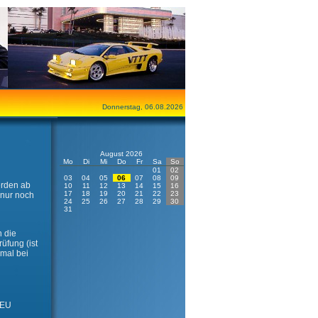
Donnerstag, 06.08.2026
August 2026
Mo
Di
Mi
Do
Fr
Sa
So
01
02
03
04
05
06
07
08
09
erden ab
10
11
12
13
14
15
16
17
18
19
20
21
22
23
 nur noch
24
25
26
27
28
29
30
31
 die
üfung (ist
mal bei
 EU