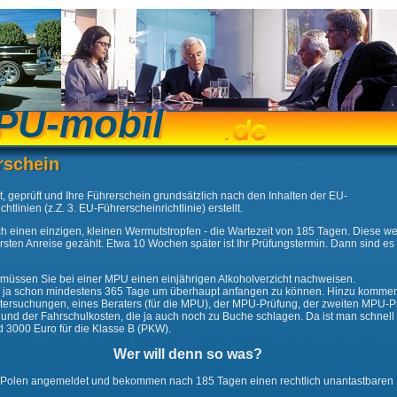
PU-mobil
PU-mobil
rschein
rschein
t, geprüft und Ihre Führerschein grundsätzlich nach den Inhalten der EU-
htlinien (z.Z. 3. EU-Führerscheinrichtlinie) erstellt.
ich einen einzigen, kleinen Wermutstropfen - die Wartezeit von 185 Tagen. Diese w
rsten Anreise gezählt. Etwa 10 Wochen später ist Ihr Prüfungstermin. Dann sind es
müssen Sie bei einer MPU einen einjährigen Alkoholverzicht nachweisen.
d ja schon mindestens 365 Tage um überhaupt anfangen zu können. Hinzu kommen
tersuchungen, eines Beraters (für die MPU), der MPU-Prüfung, der zweiten MPU-Pr
nd der Fahrschulkosten, die ja auch noch zu Buche schlagen. Da ist man schnell 
 3000 Euro für die Klasse B (PKW).
Wer will denn so was?
 Polen angemeldet und bekommen nach 185 Tagen einen rechtlich unantastbaren