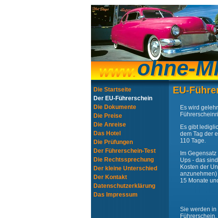
ohne-M
ohne-M
EU-Führe
EU-Führe
Die Startseite
Der EU-Führerschein
Die Dokumente
Es wird gelehr
Führerscheinric
Die Preise
Die Anreise
Es gibt ledigl
Das Hotel
dem Tag der e
110 Tage.
Die Prüfungen
Der Führerschein-Test
Im Gegensatz 
Die Rechtssprechung
Ups - das sin
Kosten der Un
Der kleine Unterschied
anzunehmen) u
Der Kontakt
15 Monate und
Datenschutzerklärung
Das Impressum
Sie werden in
Führerschein.