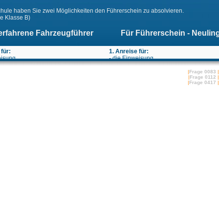
chule haben Sie zwei Möglichkeiten den Führerschein zu absolvieren.
ie Klasse B)
erfahrene Fahrzeugführer
Für Führerschein - Neulin
 für:
1. Anreise für:
eisung
- die Einweisung
ördengänge
- die Behördengänge
abe der Unterlagen
- die Ausgabe der Unterlagen
|
Frage 0083
|
|
Frage 0112
|
Zeitraum:
Montags von 10:00 bis ca. 17:00 Uhr
|
Frage 0417
|
:
2. Anreise:
fenthalt
- 14 Tage Aufenthalt
Wochen nach der ersten Anreise haben Sie Ihren Prüfungstermin
rstunden und der theoretische Unterricht wird durchgeführt
tzten Tag gibt es eine theoretische "Probeprüfung"
en Tag wird die theoretische und die praktische Prüfung durchgeführt
rachig
deutschsprachig
theoretischen Ausbildung
- bei der theoretischen Ausbildung
praktischen Ausbildung
- bei der praktischen Ausbildung
rüfung
- bei der Prüfung
Wohnsitz für 185 Tage
inklusive Wohnsitz für 185 Tage