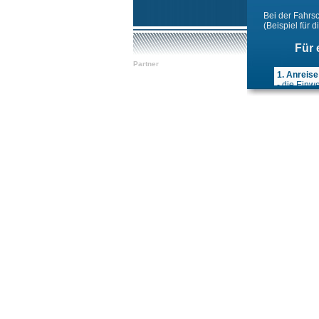
Bei der Fahrs
(Beispiel für d
Für 
Partner
1. Anreise
- die Einw
- die Beh
- die Ausg
2. Anreise
- 4 Tage Au
- etwa 10 
- alle Fah
- am vorle
- am letzt
deutschsp
- bei der 
- bei der 
- bei der P
inklusive 