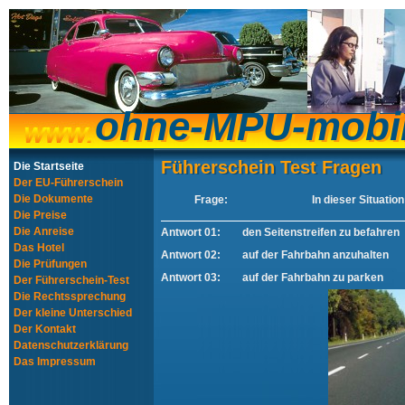
ohne-MPU-mobi
ohne-MPU-mobi
Führerschein Test Fragen
Führerschein Test Fragen
Die Startseite
Der EU-Führerschein
Die Dokumente
Frage:
In dieser Situatio
Die Preise
Die Anreise
Antwort 01:
den Seitenstreifen zu befahren
Das Hotel
Antwort 02:
auf der Fahrbahn anzuhalten
Die Prüfungen
Antwort 03:
auf der Fahrbahn zu parken
Der Führerschein-Test
Die Rechtssprechung
Der kleine Unterschied
Der Kontakt
Datenschutzerklärung
Das Impressum