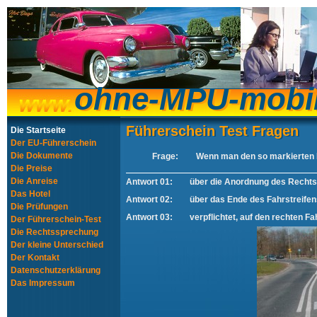
ohne-MPU-mobi
ohne-MPU-mobi
Führerschein Test Fragen
Führerschein Test Fragen
Die Startseite
Der EU-Führerschein
Die Dokumente
Frage:
Wenn man den so markierten F
Die Preise
Die Anreise
Antwort 01:
über die Anordnung des Rechts
Das Hotel
Antwort 02:
über das Ende des Fahrstreifen
Die Prüfungen
Antwort 03:
verpflichtet, auf den rechten F
Der Führerschein-Test
Die Rechtssprechung
Der kleine Unterschied
Der Kontakt
Datenschutzerklärung
Das Impressum