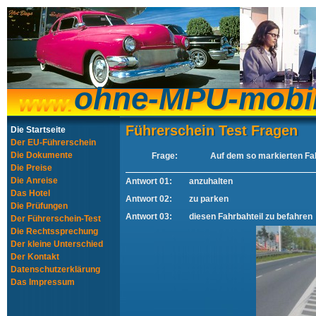
ohne-MPU-mobi
ohne-MPU-mobi
Führerschein Test Fragen
Führerschein Test Fragen
Die Startseite
Der EU-Führerschein
Die Dokumente
Frage:
Auf dem so markierten Fah
Die Preise
Die Anreise
Antwort 01:
anzuhalten
Das Hotel
Antwort 02:
zu parken
Die Prüfungen
Antwort 03:
diesen Fahrbahteil zu befahren
Der Führerschein-Test
Die Rechtssprechung
Der kleine Unterschied
Der Kontakt
Datenschutzerklärung
Das Impressum