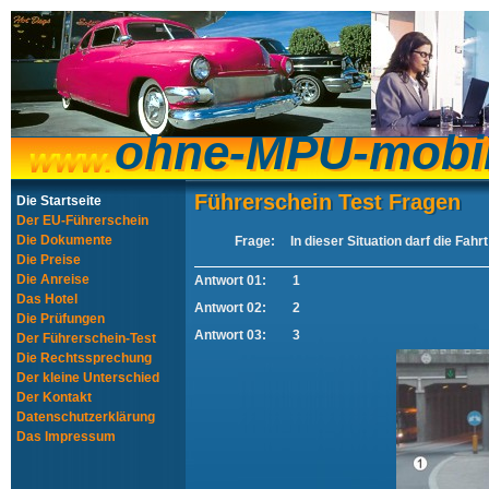
ohne-MPU-mobi
ohne-MPU-mobi
Führerschein Test Fragen
Führerschein Test Fragen
Die Startseite
Der EU-Führerschein
Die Dokumente
Frage:
In dieser Situation darf die Fahr
Die Preise
Die Anreise
Antwort 01:
1
Das Hotel
Antwort 02:
2
Die Prüfungen
Antwort 03:
3
Der Führerschein-Test
Die Rechtssprechung
Der kleine Unterschied
Der Kontakt
Datenschutzerklärung
Das Impressum