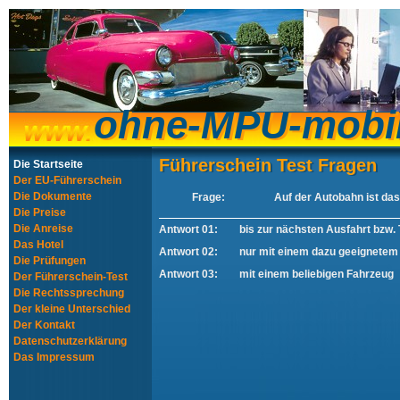
ohne-MPU-mobi
ohne-MPU-mobi
Führerschein Test Fragen
Führerschein Test Fragen
Die Startseite
Der EU-Führerschein
Die Dokumente
Frage:
Auf der Autobahn ist da
Die Preise
Die Anreise
Antwort 01:
bis zur nächsten Ausfahrt bzw. 
Das Hotel
Antwort 02:
nur mit einem dazu geeignetem
Die Prüfungen
Antwort 03:
mit einem beliebigen Fahrzeug
Der Führerschein-Test
Die Rechtssprechung
Der kleine Unterschied
Der Kontakt
Datenschutzerklärung
Das Impressum