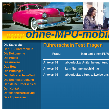
ohne-MPU-mobi
ohne-MPU-mobi
Führerschein Test Fragen
Führerschein Test Fragen
Die Startseite
Der EU-Führerschein
Die Dokumente
Frage:
Man darf einen PKW 
Die Preise
Die Anreise
Antwort 01:
abgedeckte Außenbeleuchtung 
Das Hotel
Antwort 02:
kein Nummernschild hat
Die Prüfungen
Antwort 03:
abgedecktes bzw. teilweise un
Der Führerschein-Test
Die Rechtssprechung
Der kleine Unterschied
Der Kontakt
Datenschutzerklärung
Das Impressum