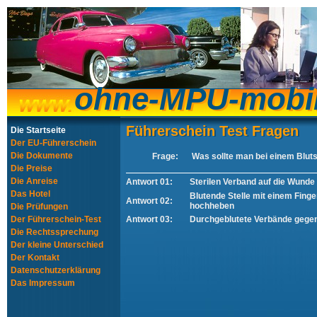
ohne-MPU-mobi
ohne-MPU-mobi
Führerschein Test Fragen
Führerschein Test Fragen
Die Startseite
Der EU-Führerschein
Die Dokumente
Frage:
Was sollte man bei einem Blut
Die Preise
Die Anreise
Antwort 01:
Sterilen Verband auf die Wunde
Das Hotel
Blutende Stelle mit einem Fing
Antwort 02:
hochheben
Die Prüfungen
Der Führerschein-Test
Antwort 03:
Durchgeblutete Verbände gege
Die Rechtssprechung
Der kleine Unterschied
Der Kontakt
Datenschutzerklärung
Das Impressum