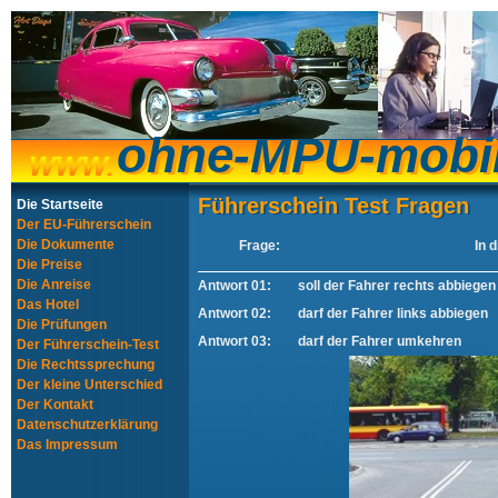
ohne-MPU-mobi
ohne-MPU-mobi
Führerschein Test Fragen
Führerschein Test Fragen
Die Startseite
Der EU-Führerschein
Die Dokumente
Frage:
In 
Die Preise
Die Anreise
Antwort 01:
soll der Fahrer rechts abbiegen
Das Hotel
Antwort 02:
darf der Fahrer links abbiegen
Die Prüfungen
Antwort 03:
darf der Fahrer umkehren
Der Führerschein-Test
Die Rechtssprechung
Der kleine Unterschied
Der Kontakt
Datenschutzerklärung
Das Impressum