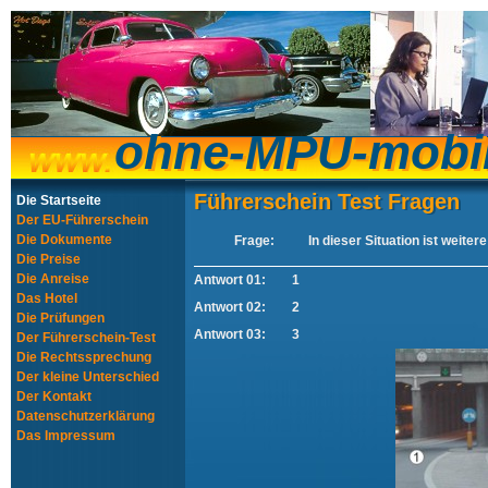
ohne-MPU-mobi
ohne-MPU-mobi
Führerschein Test Fragen
Führerschein Test Fragen
Die Startseite
Der EU-Führerschein
Die Dokumente
Frage:
In dieser Situation ist weiter
Die Preise
Die Anreise
Antwort 01:
1
Das Hotel
Antwort 02:
2
Die Prüfungen
Antwort 03:
3
Der Führerschein-Test
Die Rechtssprechung
Der kleine Unterschied
Der Kontakt
Datenschutzerklärung
Das Impressum