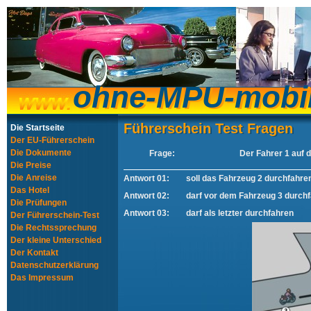
ohne-MPU-mobi
ohne-MPU-mobi
Führerschein Test Fragen
Führerschein Test Fragen
Die Startseite
Der EU-Führerschein
Die Dokumente
Frage:
Der Fahrer 1 auf 
Die Preise
Die Anreise
Antwort 01:
soll das Fahrzeug 2 durchfahre
Das Hotel
Antwort 02:
darf vor dem Fahrzeug 3 durch
Die Prüfungen
Antwort 03:
darf als letzter durchfahren
Der Führerschein-Test
Die Rechtssprechung
Der kleine Unterschied
Der Kontakt
Datenschutzerklärung
Das Impressum